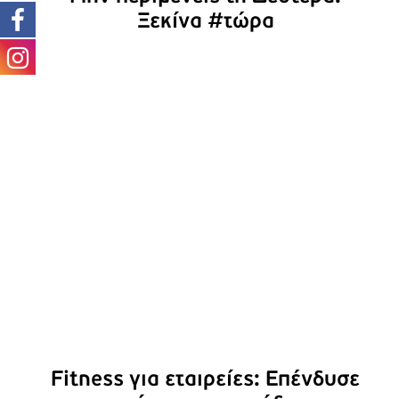
Ξεκίνα #τώρα
Fitness για εταιρείες:
Επένδυσε στην υγεία και την
απόδοση της ομάδας σου
Fitness για εταιρείες: Επένδυσε