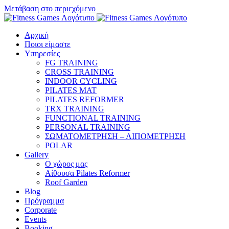
Μετάβαση στο περιεχόμενο
Αρχική
Ποιοι είμαστε
Υπηρεσίες
FG TRAINING
CROSS TRAINING
INDOOR CYCLING
PILATES MAT
PILATES REFORMER
TRX TRAINING
FUNCTIONAL TRAINING
PERSONAL TRAINING
ΣΩΜΑΤΟΜΕΤΡΗΣΗ – ΛΙΠΟΜΕΤΡΗΣΗ
POLAR
Gallery
Ο χώρος μας
Αίθουσα Pilates Reformer
Roof Garden
Blog
Πρόγραμμα
Corporate
Events
Booking