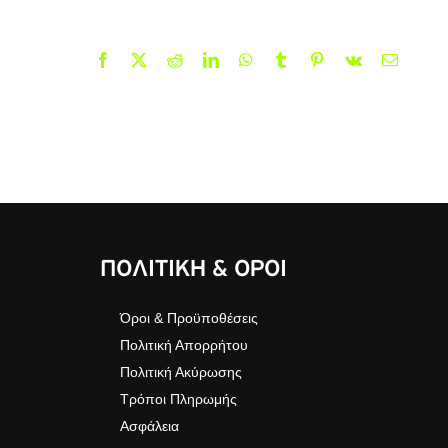
Facebook
X
Reddit
LinkedIn
WhatsApp
Tumblr
Pinterest
Vk
Email
ΠΟΛΙΤΙΚΗ & ΟΡΟΙ
Όροι & Προϋποθέσεις
Πολιτική Απορρήτου
Πολιτική Ακύρωσης
Τρόποι Πληρωμής
Ασφάλεια