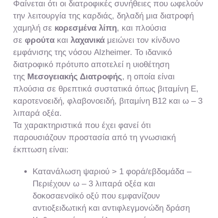
Φαίνεται ότι οι διατροφικές συνήθειες που ωφελούν
την λειτουργία της καρδιάς, δηλαδή μια διατροφή
χαμηλή σε
κορεσμένα λίπη
, και πλούσια
σε
φρούτα
και
λαχανικά
μειώνει τον κίνδυνο
εμφάνισης της νόσου Alzheimer. Το ιδανικό
διατροφικό πρότυπο αποτελεί η υιοθέτηση
της
Μεσογειακής Διατροφής
, η οποία είναι
πλούσια σε θρεπτικά συστατικά όπως βιταμίνη Ε,
καροτενοειδή, φλαβονοειδή, βιταμίνη Β12 και ω – 3
λιπαρά οξέα.
Τα χαρακτηριστικά που έχει φανεί ότι
παρουσιάζουν προστασία από τη γνωσιακή
έκπτωση είναι:
Κατανάλωση ψαριού > 1 φορά/εβδομάδα –
Περιέχουν ω – 3 λιπαρά οξέα και
δοκοσαενοϊκό οξύ που εμφανίζουν
αντιοξειδωτική και αντιφλεγμονώδη δράση