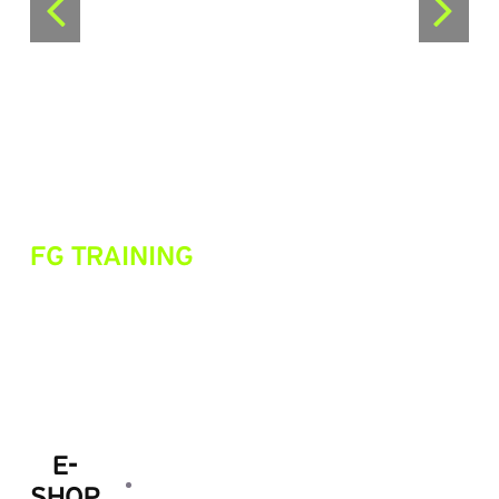
FG TRAINING
C
E-
SHOP