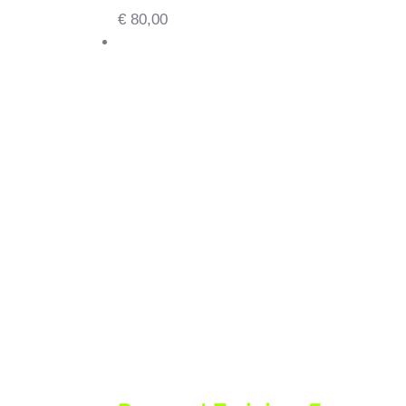
€
80,00
Δείτε το καλάθι αγορών
Προσθήκη στο καλάθι
/
Λεπτομέρειες