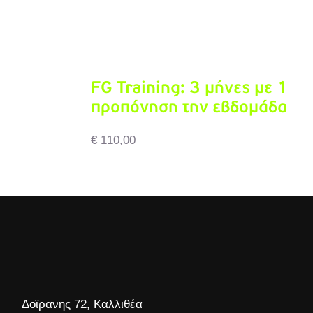
FG Training: 3 μήνες με 1
προπόνηση την εβδομάδα
€
110,00
Δοϊρανης 72, Καλλιθέα