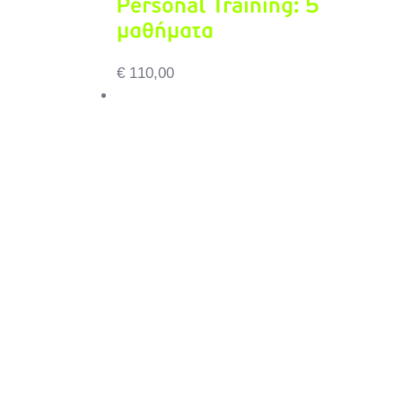
Personal Training: 5
μαθήματα
€
110,00
Δείτε το καλάθι αγορών
Προσθήκη στο καλάθι
/
Λεπτομέρειες