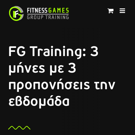
Μετάβαση
στο
περιεχόμενο
FG Training: 3
μήνες με 3
προπονήσεις την
εβδομάδα