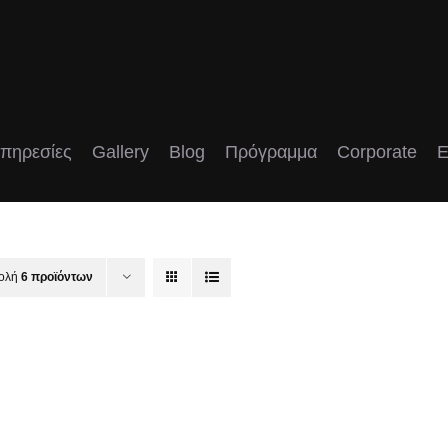
πηρεσίες
Gallery
Blog
Πρόγραμμα
Corporate
E
ολή
6 προϊόντων